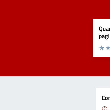
Covid-19
Elezioni
Quan
pagi
Energie rinnovabili
Estero
Valuta 
Val
Foreste
Formazione professionale
Con
Gemellaggi