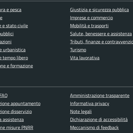
ura e pesca
Giustizia e sicurezza pubblica
e
Imprese e commercio
 e stato civile
Mobilità e trasporti
pubblici
Salute, benessere e assistenza
azioni
Tributi, finanze e contravvenzi
e urbanistica
Turismo
e tempo libero
Vita lavorativa
one e formazione
 FAQ
Amministrazione trasparente
zione appuntamento
Informativa privacy
ione disservizio
Note legali
a assistenza
Dichiarazione di accessibilità
one misure PNRR
Meccanismo di feedback