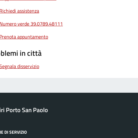
Richiedi assistenza
Numero verde 39.0789.48111
Prenota appuntamento
blemi in città
Segnala disservizio
ri Porto San Paolo
E DI SERVIZIO