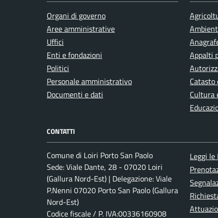
Organi di governo
Agricolt
Integrazione sociale
Aree amministrative
Ambient
Uffici
Anagrafe
Enti e fondazioni
Appalti 
Isolamento termico
Politici
Autorizz
Personale amministrativo
Catasto 
Istruzione
Documenti e dati
Cultura 
Educazi
Lavoro
CONTATTI
Comune di Loiri Porto San Paolo
Leggi le
Matrimonio
Sede: Viale Dante, 28 - 07020 Loiri
Prenota
(Gallura Nord-Est) | Delegazione: Viale
Segnalaz
Mercato
P.Nenni 07020 Porto San Paolo (Gallura
Richiest
Nord-Est)
Attuazi
Codice fiscale / P. IVA:00336160908