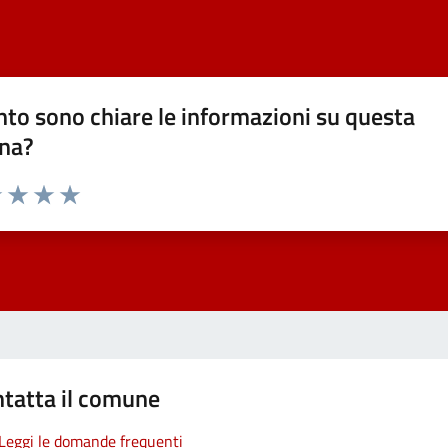
to sono chiare le informazioni su questa
na?
1 stelle su 5
uta 2 stelle su 5
Valuta 3 stelle su 5
Valuta 4 stelle su 5
Valuta 5 stelle su 5
tatta il comune
Leggi le domande frequenti