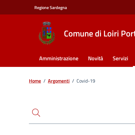
Vai ai contenuti
Vai al footer
Regione Sardegna
Comune di Loiri Por
Amministrazione
Novità
Servizi
Ricerca
Home
/
Argomenti
/
Covid-19