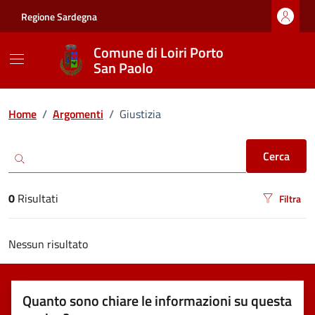
Vai ai contenuti
Vai al footer
Regione Sardegna
Comune di Loiri Porto
San Paolo
Ricerca
Home
/
Argomenti
/
Giustizia
Cerca
0
Risultati
Filtra
risultati di ricerca
Nessun risultato
Quanto sono chiare le informazioni su questa