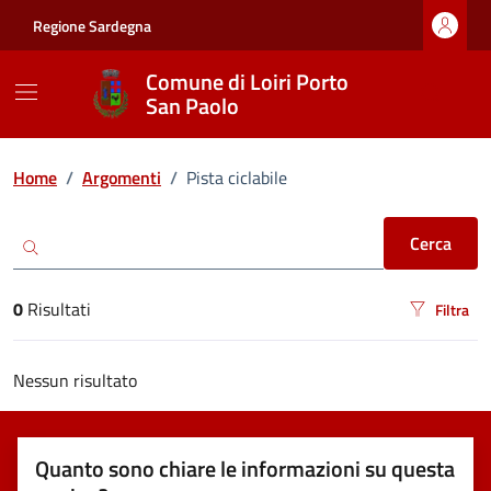
Vai ai contenuti
Vai al footer
Regione Sardegna
Comune di Loiri Porto
San Paolo
Ricerca
Home
/
Argomenti
/
Pista ciclabile
Cerca
0
Risultati
Filtra
risultati di ricerca
Nessun risultato
Quanto sono chiare le informazioni su questa