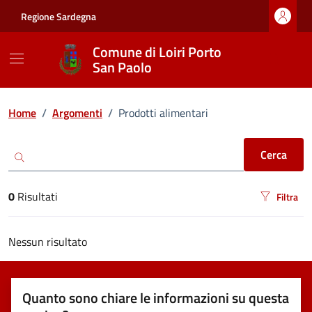
Vai ai contenuti
Vai al footer
Regione Sardegna
Comune di Loiri Porto
San Paolo
Ricerca
Home
/
Argomenti
/
Prodotti alimentari
Cerca
0
Risultati
Filtra
risultati di ricerca
Nessun risultato
Quanto sono chiare le informazioni su questa