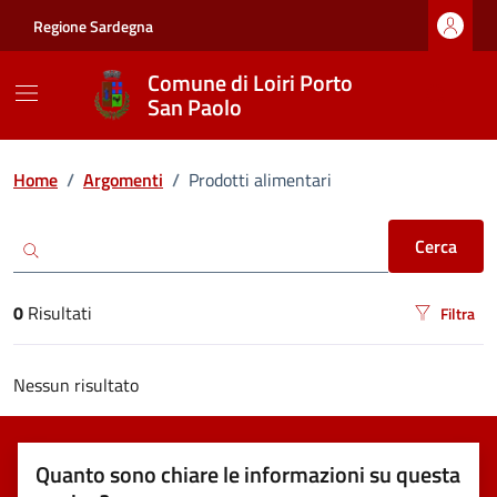
Vai ai contenuti
Vai al footer
Regione Sardegna
Comune di Loiri Porto
San Paolo
Ricerca
Home
/
Argomenti
/
Prodotti alimentari
Cerca
0
Risultati
Filtra
risultati di ricerca
Nessun risultato
Quanto sono chiare le informazioni su questa