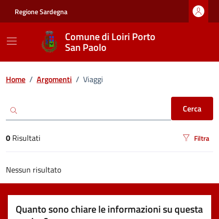
Vai ai contenuti
Vai al footer
Regione Sardegna
Comune di Loiri Porto
San Paolo
Ricerca
Home
/
Argomenti
/
Viaggi
Cerca
0
Risultati
Filtra
risultati di ricerca
Nessun risultato
Quanto sono chiare le informazioni su questa