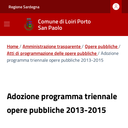
Vai ai contenuti
Vai al footer
Regione Sardegna
Comune di Loiri Porto
San Paolo
Home
/
Amministrazione trasparente
/
Opere pubbliche
/
Atti di programmazione delle opere pubbliche
/
Adozione
programma triennale opere pubbliche 2013-2015
Adozione programma triennale
opere pubbliche 2013-2015