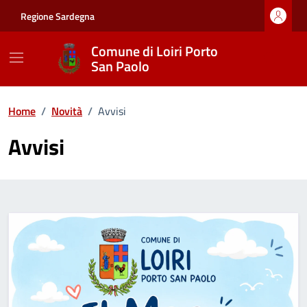
Vai ai contenuti
Vai al footer
Regione Sardegna
Comune di Loiri Porto
San Paolo
Home
/
Novità
/
Avvisi
Avvisi