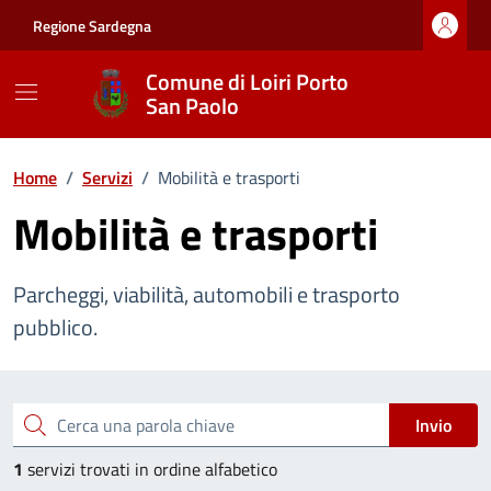
Vai ai contenuti
Vai al footer
Regione Sardegna
Comune di Loiri Porto
San Paolo
Home
/
Servizi
/
Mobilità e trasporti
Mobilità e trasporti
Parcheggi, viabilità, automobili e trasporto
pubblico.
Esplora tutti i servizi
Cerca una parola chiave
Invio
1
servizi trovati in ordine alfabetico