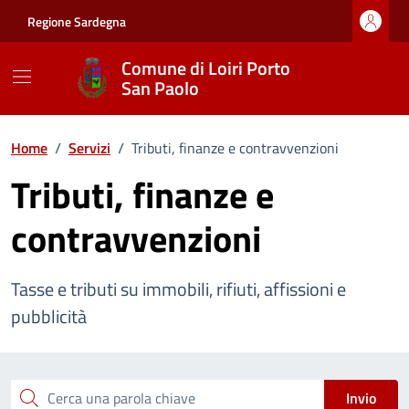
Vai ai contenuti
Vai al footer
Regione Sardegna
Comune di Loiri Porto
San Paolo
Home
/
Servizi
/
Tributi, finanze e contravvenzioni
Tributi, finanze e
contravvenzioni
Tasse e tributi su immobili, rifiuti, affissioni e
pubblicità
Esplora tutti i servizi
Cerca una parola chiave
Invio