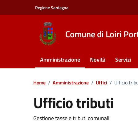
Vai ai contenuti
Vai al footer
Regione Sardegna
Comune di Loiri Por
Amministrazione
Novità
Servizi
Home
/
Amministrazione
/
Uffici
/
Ufficio trib
Ufficio tributi
Descrizione breve
Gestione tasse e tributi comunali