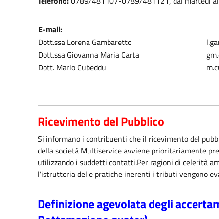
Telefono:
0789/481107-0789/481121, dal martedì al v
E-mail:
Dott.ssa Lorena Gambaretto
l.g
Dott.ssa Giovanna Maria Carta
gm.
Dott. Mario Cubeddu
m.c
Ricevimento del Pubblico
Si informano i contribuenti che il ricevimento del pubbli
della società Multiservice avviene prioritariamente pr
utilizzando i suddetti contatti.Per ragioni di celerità a
l’istruttoria delle pratiche inerenti i tributi vengono e
Definizione agevolata degli accertame