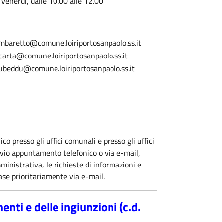
enerdì, dalle 10.00 alle 12.00
ambaretto@comune.loiriportosanpaolo.ss.it
carta@comune.loiriportosanpaolo.ss.it
ubeddu@comune.loiriportosanpaolo.ss.it
co presso gli uffici comunali e presso gli uffici
evio appuntamento telefonico o via e-mail,
mministrativa, le richieste di informazioni e
vase prioritariamente via e-mail.
nti e delle ingiunzioni (c.d.