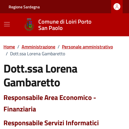
Vai ai contenuti
Vai al footer
Regione Sardegna
Comune di Loiri Porto
San Paolo
Home
/
Amministrazione
/
Personale amministrativo
/
Dott.ssa Lorena Gambaretto
Dott.ssa Lorena
Gambaretto
Responsabile Area Economico -
Finanziaria
Responsabile Servizi Informatici