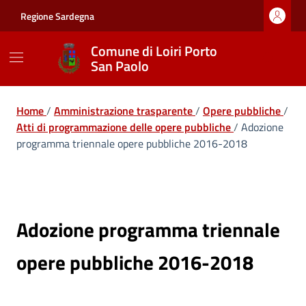
Vai ai contenuti
Vai al footer
Regione Sardegna
Comune di Loiri Porto
San Paolo
Home
/
Amministrazione trasparente
/
Opere pubbliche
/
Atti di programmazione delle opere pubbliche
/
Adozione
programma triennale opere pubbliche 2016-2018
Adozione programma triennale
opere pubbliche 2016-2018