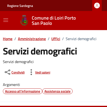
Vai ai contenuti
Vai al footer
Regione Sardegna
Comune di Loiri Porto
San Paolo
Home
/
Amministrazione
/
Uffici
/
Servizi demografici
Servizi demografici
Descrizione breve
Servizi demografici
Condividi
Vedi azioni
Argomenti
Accesso all'informazione
Assistenza sociale