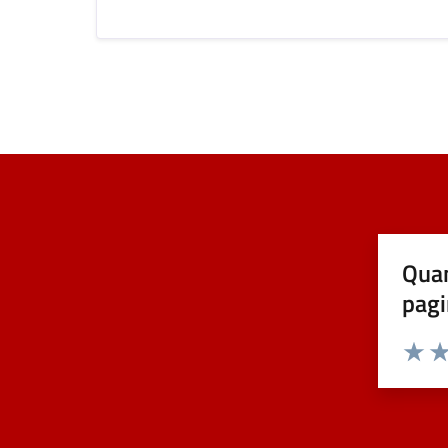
Quan
pagi
Valuta 
Val