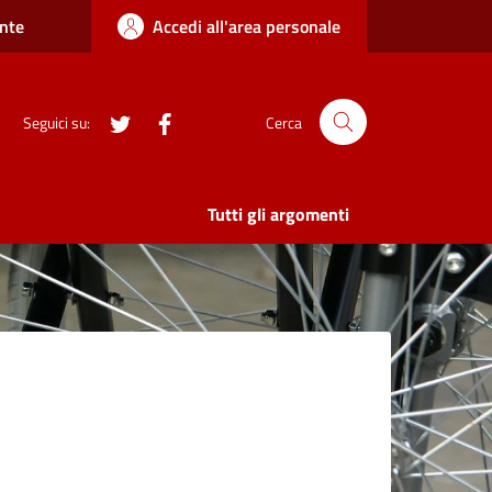
nte
Accedi all'area personale
twitter
Facebook
Seguici su:
Cerca
Tutti gli argomenti