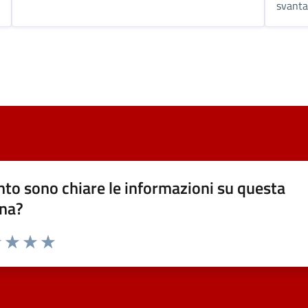
svanta
to sono chiare le informazioni su questa
na?
1 stelle su 5
uta 2 stelle su 5
Valuta 3 stelle su 5
Valuta 4 stelle su 5
Valuta 5 stelle su 5