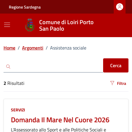
Vai ai contenuti
Vai al footer
Regione Sardegna
Comune di Loiri Porto
San Paolo
Ricerca
Home
/
Argomenti
/
Assistenza sociale
Cerca
2
Risultati
Filtra
risultati di ricerca
SERVIZI
Domanda Il Mare Nel Cuore 2026
L'Assessorato allo Sport e alle Politiche Sociali e