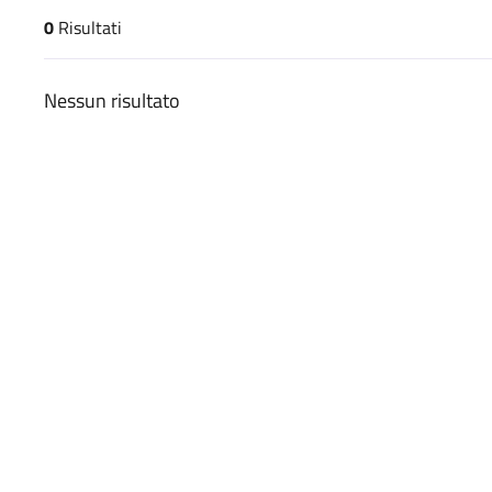
0
Risultati
risultati di ricerca
Nessun risultato