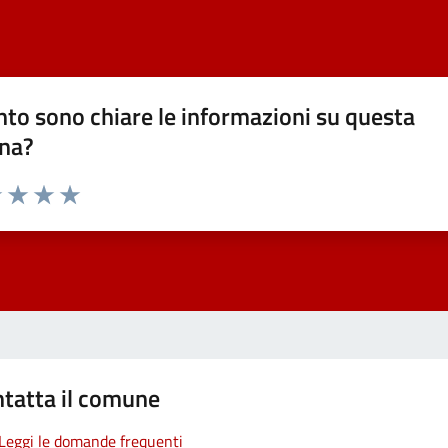
to sono chiare le informazioni su questa
na?
1 stelle su 5
uta 2 stelle su 5
Valuta 3 stelle su 5
Valuta 4 stelle su 5
Valuta 5 stelle su 5
tatta il comune
Leggi le domande frequenti