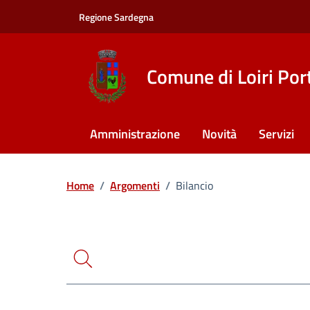
Vai ai contenuti
Vai al footer
Regione Sardegna
Comune di Loiri Por
Amministrazione
Novità
Servizi
Ricerca
Home
/
Argomenti
/
Bilancio