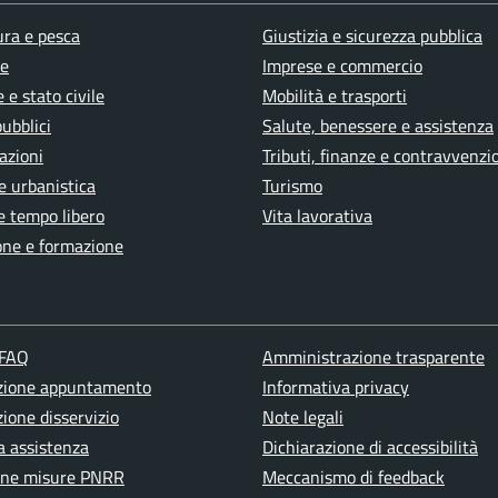
ura e pesca
Giustizia e sicurezza pubblica
e
Imprese e commercio
 e stato civile
Mobilità e trasporti
pubblici
Salute, benessere e assistenza
azioni
Tributi, finanze e contravvenzi
e urbanistica
Turismo
e tempo libero
Vita lavorativa
one e formazione
 FAQ
Amministrazione trasparente
zione appuntamento
Informativa privacy
ione disservizio
Note legali
a assistenza
Dichiarazione di accessibilità
one misure PNRR
Meccanismo di feedback