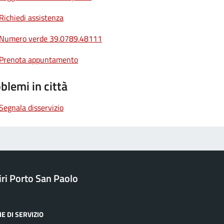
Richiedi assistenza
Numero verde 39.0789.48111
Prenota appuntamento
blemi in città
Segnala disservizio
ri Porto San Paolo
E DI SERVIZIO