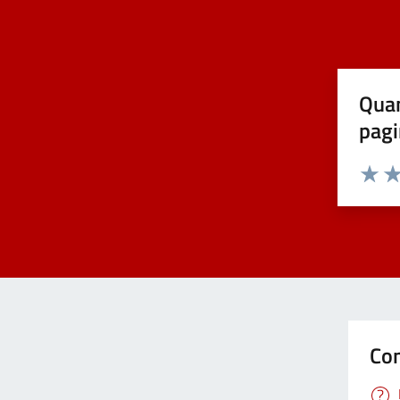
Covid-19
Elezioni
Quan
pagi
Energie rinnovabili
Estero
Valuta 
Val
Foreste
Formazione professionale
Con
Gemellaggi