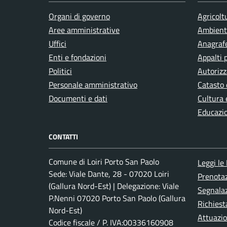
Organi di governo
Agricolt
Integrazione sociale
Aree amministrative
Ambient
Uffici
Anagrafe
Enti e fondazioni
Appalti 
Isolamento termico
Politici
Autorizz
Personale amministrativo
Catasto 
Istruzione
Documenti e dati
Cultura 
Educazi
Lavoro
CONTATTI
Comune di Loiri Porto San Paolo
Leggi le
Matrimonio
Sede: Viale Dante, 28 - 07020 Loiri
Prenota
(Gallura Nord-Est) | Delegazione: Viale
Segnalaz
Mercato
P.Nenni 07020 Porto San Paolo (Gallura
Richiest
Nord-Est)
Attuazi
Codice fiscale / P. IVA:00336160908