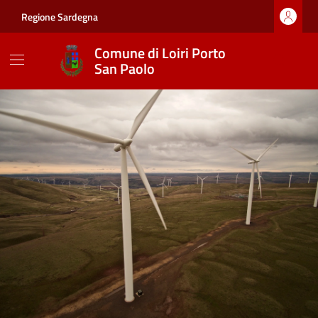
Vai ai contenuti
Vai al footer
Regione Sardegna
Comune di Loiri Porto
San Paolo