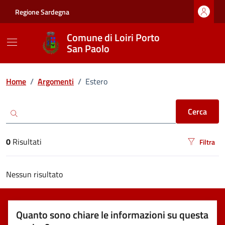
Vai ai contenuti
Vai al footer
Regione Sardegna
Comune di Loiri Porto
San Paolo
Ricerca
Home
/
Argomenti
/
Estero
Cerca
0
Risultati
Filtra
risultati di ricerca
Nessun risultato
Quanto sono chiare le informazioni su questa