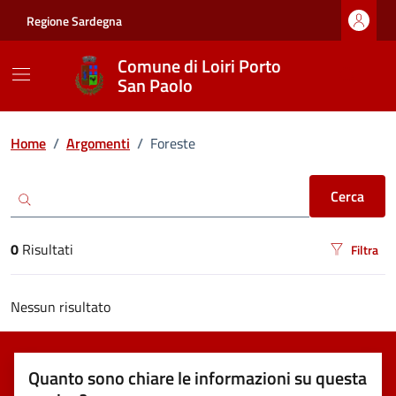
Vai ai contenuti
Vai al footer
Regione Sardegna
Comune di Loiri Porto
San Paolo
Ricerca
Home
/
Argomenti
/
Foreste
Cerca
0
Risultati
Filtra
risultati di ricerca
Nessun risultato
Quanto sono chiare le informazioni su questa