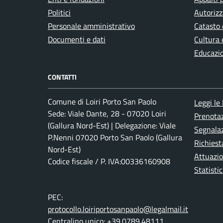
Politici
Autorizz
Personale amministrativo
Catasto 
Documenti e dati
Cultura 
Educazi
CONTATTI
Comune di Loiri Porto San Paolo
Leggi le
Sede: Viale Dante, 28 - 07020 Loiri
Prenota
(Gallura Nord-Est) | Delegazione: Viale
Segnalaz
P.Nenni 07020 Porto San Paolo (Gallura
Richiest
Nord-Est)
Attuazi
Codice fiscale / P. IVA:00336160908
Statistic
PEC:
protocollo.loiriportosanpaolo@legalmail.it
Centralino unico: +39.0789.48111