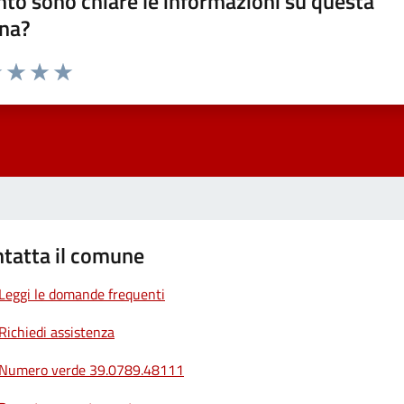
to sono chiare le informazioni su questa
na?
1 stelle su 5
uta 2 stelle su 5
Valuta 3 stelle su 5
Valuta 4 stelle su 5
Valuta 5 stelle su 5
tatta il comune
Leggi le domande frequenti
Richiedi assistenza
Numero verde 39.0789.48111