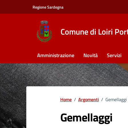
Vai ai contenuti
Vai al footer
Regione Sardegna
Comune di Loiri Por
Amministrazione
Novità
Servizi
Home
/
Argomenti
/
Gemellaggi
Gemellaggi