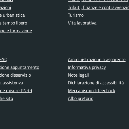
azioni
Tributi, finanze e contravvenzi
e urbanistica
Turismo
e tempo libero
Vita lavorativa
one e formazione
 FAQ
Amministrazione trasparente
zione appuntamento
Informativa privacy
ione disservizio
Note legali
a assistenza
Dichiarazione di accessibilità
one misure PNRR
Meccanismo di feedback
he sito
Albo pretorio