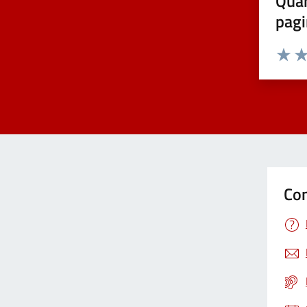
Quan
pagi
Valuta 
Val
Con