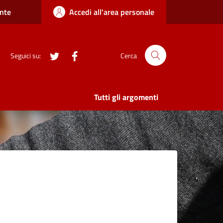
nte
Accedi all'area personale
twitter
Facebook
Seguici su:
Cerca
Tutti gli argomenti