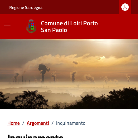
Vai ai contenuti
Vai al footer
Regione Sardegna
Comune di Loiri Porto
San Paolo
Home
/
Argomenti
/
Inquinamento
Inquinamento