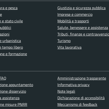
ura e pesca
Giustizia e sicurezza pubblica
e
Imprese e commercio
 e stato civile
Mobilità e trasporti
pubblici
Salute, benessere e assistenza
azioni
Tributi, finanze e contravvenzi
e urbanistica
Turismo
e tempo libero
Vita lavorativa
one e formazione
 FAQ
Amministrazione trasparente
zione appuntamento
Informativa privacy
ione disservizio
Note legali
a assistenza
Dichiarazione di accessibilità
one misure PNRR
Meccanismo di feedback