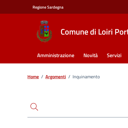
Vai ai contenuti
Vai al footer
Regione Sardegna
Comune di Loiri Por
Amministrazione
Novità
Servizi
Ricerca
Home
/
Argomenti
/
Inquinamento