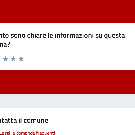
to sono chiare le informazioni su questa
na?
1 stelle su 5
uta 2 stelle su 5
Valuta 3 stelle su 5
Valuta 4 stelle su 5
Valuta 5 stelle su 5
tatta il comune
Leggi le domande frequenti