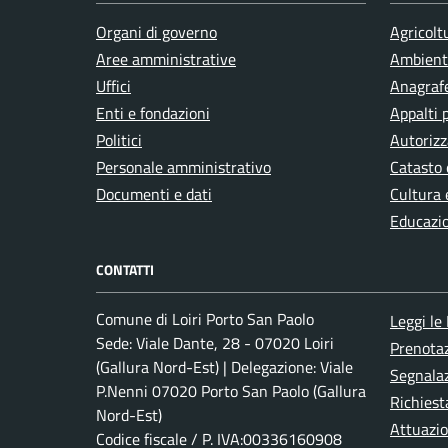
Organi di governo
Agricolt
Integrazione sociale
Aree amministrative
Ambient
Uffici
Anagrafe
Enti e fondazioni
Appalti 
Isolamento termico
Politici
Autorizz
Personale amministrativo
Catasto 
Istruzione
Documenti e dati
Cultura 
Educazi
Lavoro
CONTATTI
Comune di Loiri Porto San Paolo
Leggi le
Matrimonio
Sede: Viale Dante, 28 - 07020 Loiri
Prenota
(Gallura Nord-Est) | Delegazione: Viale
Segnalaz
Mercato
P.Nenni 07020 Porto San Paolo (Gallura
Richiest
Nord-Est)
Attuazi
Codice fiscale / P. IVA:00336160908