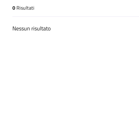
0
Risultati
risultati di ricerca
Nessun risultato