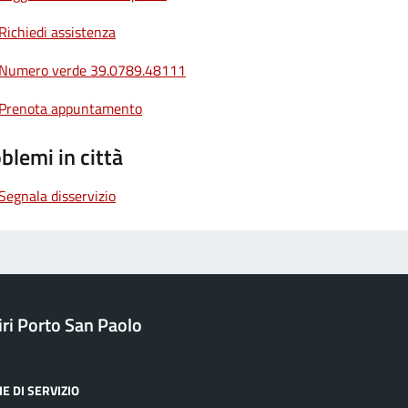
Richiedi assistenza
Numero verde 39.0789.48111
Prenota appuntamento
blemi in città
Segnala disservizio
ri Porto San Paolo
E DI SERVIZIO