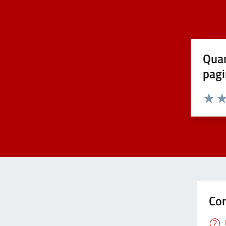
Covid-19
Elezioni
Quan
pagi
Energie rinnovabili
Estero
Valuta 
Val
Foreste
Formazione professionale
Con
Gemellaggi