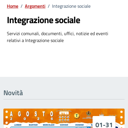
Home
/
Argomenti
/
Integrazione sociale
Integrazione sociale
Dettagli dell'argomento
Servizi comunali, documenti, uffici, notizie ed eventi
relativi a Integrazione sociale
Novità
01-31