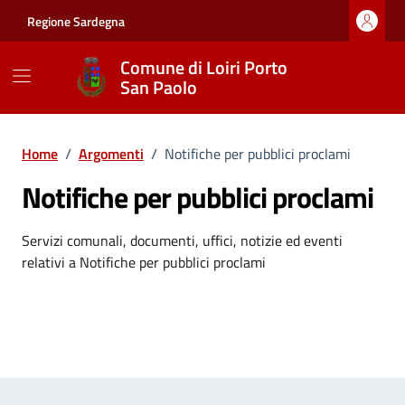
Vai ai contenuti
Vai al footer
Regione Sardegna
Comune di Loiri Porto
San Paolo
Home
/
Argomenti
/
Notifiche per pubblici proclami
Notifiche per pubblici proclami
Dettagli dell'argomento
Servizi comunali, documenti, uffici, notizie ed eventi
relativi a Notifiche per pubblici proclami