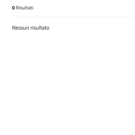
0
Risultati
risultati di ricerca
Nessun risultato