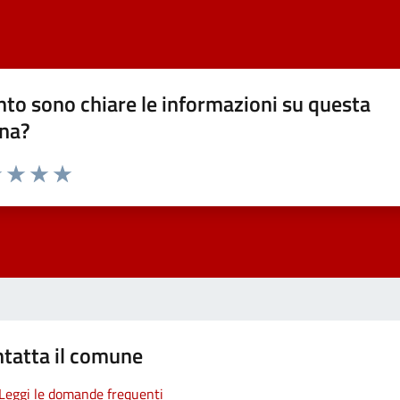
to sono chiare le informazioni su questa
na?
1 stelle su 5
uta 2 stelle su 5
Valuta 3 stelle su 5
Valuta 4 stelle su 5
Valuta 5 stelle su 5
tatta il comune
Leggi le domande frequenti