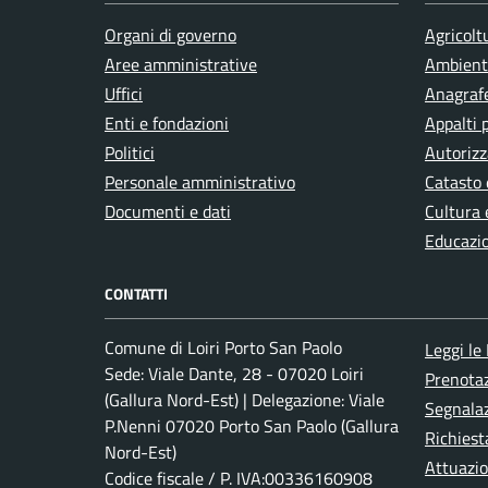
Organi di governo
Agricolt
Integrazione sociale
Aree amministrative
Ambient
Uffici
Anagrafe
Enti e fondazioni
Appalti 
Isolamento termico
Politici
Autorizz
Personale amministrativo
Catasto 
Istruzione
Documenti e dati
Cultura 
Educazi
Lavoro
CONTATTI
Comune di Loiri Porto San Paolo
Leggi le
Matrimonio
Sede: Viale Dante, 28 - 07020 Loiri
Prenota
(Gallura Nord-Est) | Delegazione: Viale
Segnalaz
Mercato
P.Nenni 07020 Porto San Paolo (Gallura
Richiest
Nord-Est)
Attuazi
Codice fiscale / P. IVA:00336160908