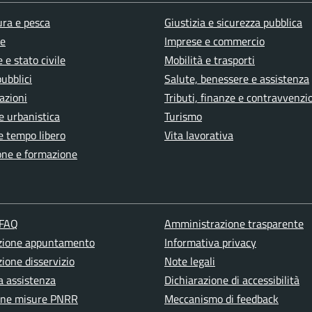
ura e pesca
Giustizia e sicurezza pubblica
e
Imprese e commercio
 e stato civile
Mobilità e trasporti
pubblici
Salute, benessere e assistenza
azioni
Tributi, finanze e contravvenzi
e urbanistica
Turismo
e tempo libero
Vita lavorativa
one e formazione
 FAQ
Amministrazione trasparente
zione appuntamento
Informativa privacy
ione disservizio
Note legali
a assistenza
Dichiarazione di accessibilità
one misure PNRR
Meccanismo di feedback