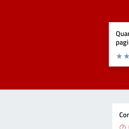
Covid-19
Elezioni
Quan
pagi
Energie rinnovabili
Estero
Valuta 
Val
Foreste
Formazione professionale
Con
Gemellaggi