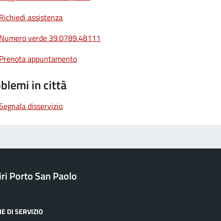
Richiedi assistenza
Numero verde 39.0789.48111
Prenota appuntamento
blemi in città
Segnala disservizio
ri Porto San Paolo
E DI SERVIZIO