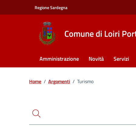
Vai ai contenuti
Vai al footer
Regione Sardegna
Comune di Loiri Por
Amministrazione
Novità
Servizi
Ricerca
Home
/
Argomenti
/
Turismo