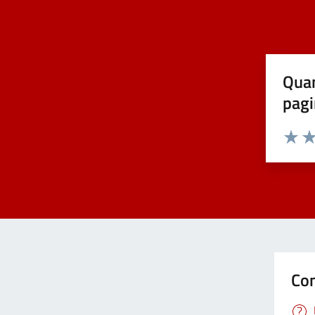
Covid-19
Elezioni
Quan
pagi
Energie rinnovabili
Estero
Valuta 
Val
Foreste
Formazione professionale
Con
Gemellaggi