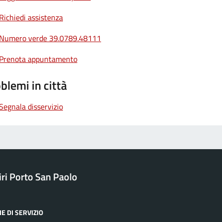
Richiedi assistenza
Numero verde 39.0789.48111
Prenota appuntamento
blemi in città
Segnala disservizio
ri Porto San Paolo
E DI SERVIZIO