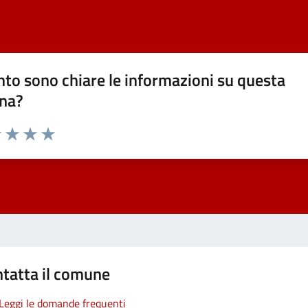
to sono chiare le informazioni su questa
na?
1 stelle su 5
uta 2 stelle su 5
Valuta 3 stelle su 5
Valuta 4 stelle su 5
Valuta 5 stelle su 5
tatta il comune
Leggi le domande frequenti