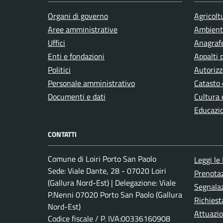
Organi di governo
Agricolt
Integrazione sociale
Aree amministrative
Ambient
Uffici
Anagrafe
Enti e fondazioni
Appalti 
Isolamento termico
Politici
Autorizz
Personale amministrativo
Catasto 
Istruzione
Documenti e dati
Cultura 
Educazi
Lavoro
CONTATTI
Comune di Loiri Porto San Paolo
Leggi le
Matrimonio
Sede: Viale Dante, 28 - 07020 Loiri
Prenota
(Gallura Nord-Est) | Delegazione: Viale
Segnalaz
Mercato
P.Nenni 07020 Porto San Paolo (Gallura
Richiest
Nord-Est)
Attuazi
Codice fiscale / P. IVA:00336160908