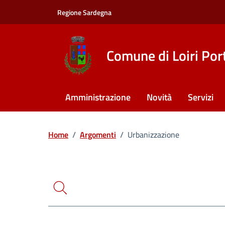
Vai ai contenuti
Vai al footer
Regione Sardegna
Comune di Loiri Por
Amministrazione
Novità
Servizi
Ricerca
Home
/
Argomenti
/
Urbanizzazione