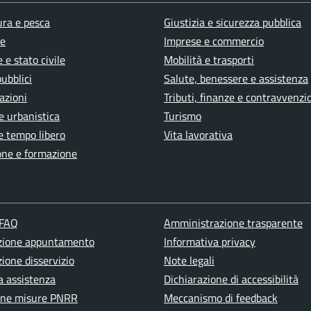
ura e pesca
Giustizia e sicurezza pubblica
e
Imprese e commercio
 e stato civile
Mobilità e trasporti
pubblici
Salute, benessere e assistenza
azioni
Tributi, finanze e contravvenzi
e urbanistica
Turismo
e tempo libero
Vita lavorativa
one e formazione
 FAQ
Amministrazione trasparente
zione appuntamento
Informativa privacy
ione disservizio
Note legali
a assistenza
Dichiarazione di accessibilità
one misure PNRR
Meccanismo di feedback