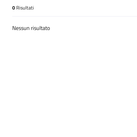
0
Risultati
risultati di ricerca
Nessun risultato