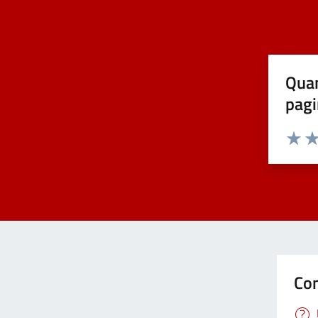
Covid-19
Elezioni
Quan
pagi
Energie rinnovabili
Estero
Valuta 
Val
Foreste
Formazione professionale
Con
Gemellaggi