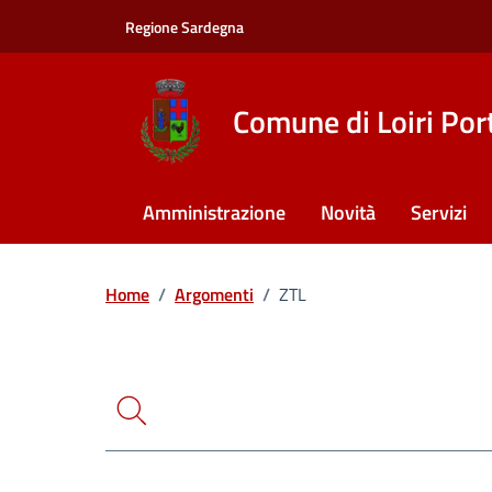
Vai ai contenuti
Vai al footer
Regione Sardegna
Comune di Loiri Por
Amministrazione
Novità
Servizi
Ricerca
Home
/
Argomenti
/
ZTL