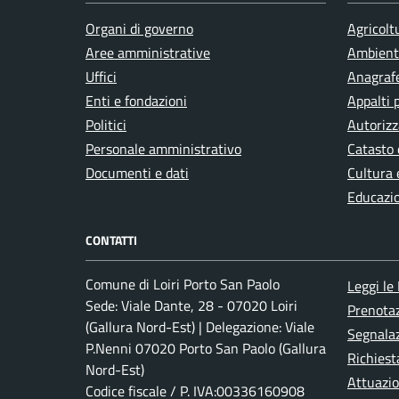
Organi di governo
Agricolt
Integrazione sociale
Aree amministrative
Ambient
Uffici
Anagrafe
Enti e fondazioni
Appalti 
Isolamento termico
Politici
Autorizz
Personale amministrativo
Catasto 
Istruzione
Documenti e dati
Cultura 
Educazi
Lavoro
CONTATTI
Comune di Loiri Porto San Paolo
Leggi le
Matrimonio
Sede: Viale Dante, 28 - 07020 Loiri
Prenota
(Gallura Nord-Est) | Delegazione: Viale
Segnalaz
Mercato
P.Nenni 07020 Porto San Paolo (Gallura
Richiest
Nord-Est)
Attuazi
Codice fiscale / P. IVA:00336160908