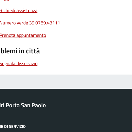
Richiedi assistenza
Numero verde 39.0789.48111
Prenota appuntamento
blemi in città
Segnala disservizio
ri Porto San Paolo
E DI SERVIZIO