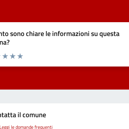
to sono chiare le informazioni su questa
na?
1 stelle su 5
uta 2 stelle su 5
Valuta 3 stelle su 5
Valuta 4 stelle su 5
Valuta 5 stelle su 5
tatta il comune
Leggi le domande frequenti