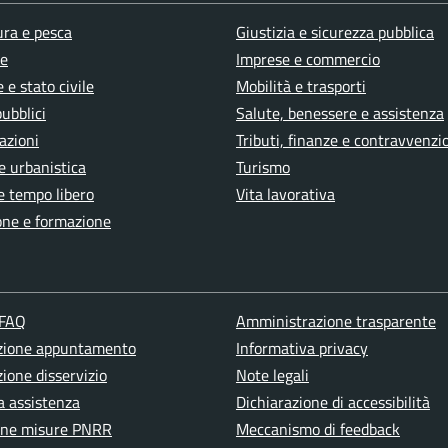
ura e pesca
Giustizia e sicurezza pubblica
e
Imprese e commercio
 e stato civile
Mobilità e trasporti
pubblici
Salute, benessere e assistenza
azioni
Tributi, finanze e contravvenzi
e urbanistica
Turismo
e tempo libero
Vita lavorativa
one e formazione
 FAQ
Amministrazione trasparente
zione appuntamento
Informativa privacy
ione disservizio
Note legali
a assistenza
Dichiarazione di accessibilità
one misure PNRR
Meccanismo di feedback