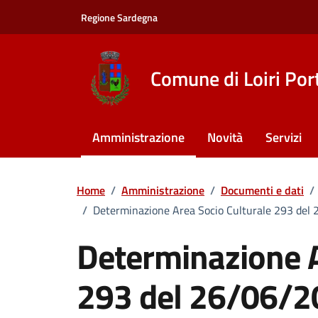
Vai ai contenuti
Vai al footer
Regione Sardegna
Comune di Loiri Por
Amministrazione
Novità
Servizi
Home
/
Amministrazione
/
Documenti e dati
/
/
Determinazione Area Socio Culturale 293 del 2
Determinazione A
293 del 26/06/2