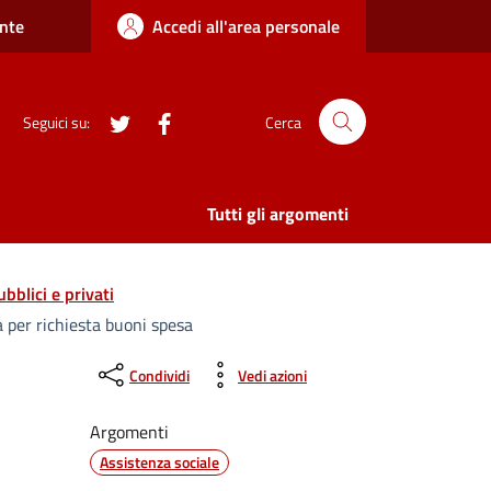
nte
Accedi all'area personale
twitter
Facebook
Seguici su:
Cerca
Tutti gli argomenti
bblici e privati
 per richiesta buoni spesa
Condividi
Vedi azioni
Argomenti
Assistenza sociale