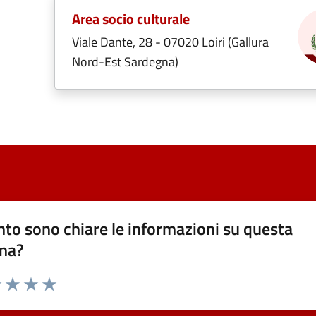
Area socio culturale
Viale Dante, 28 - 07020 Loiri (Gallura
Nord-Est Sardegna)
to sono chiare le informazioni su questa
na?
1 stelle su 5
uta 2 stelle su 5
Valuta 3 stelle su 5
Valuta 4 stelle su 5
Valuta 5 stelle su 5