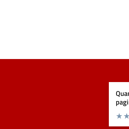
Quan
pagi
Valuta 
Val