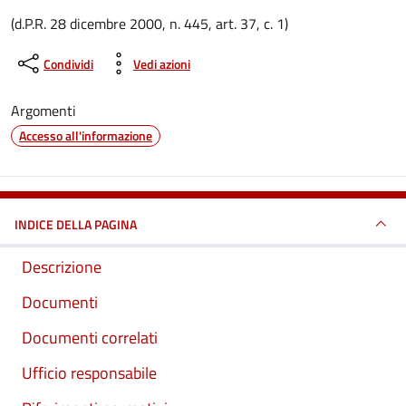
Dettagli del documento
(d.P.R. 28 dicembre 2000, n. 445, art. 37, c. 1)
Condividi
Vedi azioni
Argomenti
Accesso all'informazione
INDICE DELLA PAGINA
Descrizione
Documenti
Documenti correlati
Ufficio responsabile