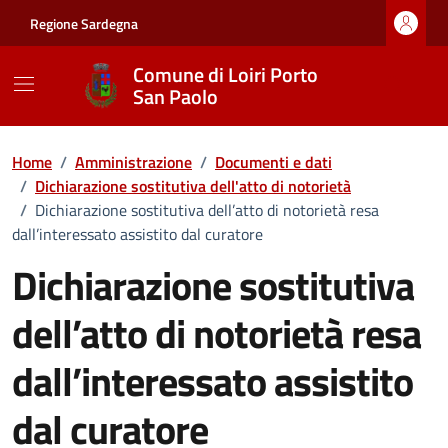
Vai ai contenuti
Vai al footer
Regione Sardegna
Comune di Loiri Porto
San Paolo
Home
/
Amministrazione
/
Documenti e dati
/
Dichiarazione sostitutiva dell'atto di notorietà
/
Dichiarazione sostitutiva dell’atto di notorietà resa
dall’interessato assistito dal curatore
Dichiarazione sostitutiva
dell’atto di notorietà resa
dall’interessato assistito
dal curatore