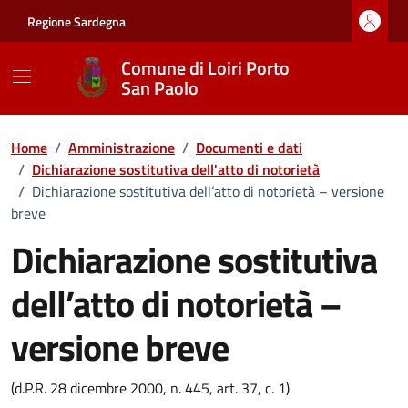
Vai ai contenuti
Vai al footer
Regione Sardegna
Comune di Loiri Porto
San Paolo
Home
/
Amministrazione
/
Documenti e dati
/
Dichiarazione sostitutiva dell'atto di notorietà
/
Dichiarazione sostitutiva dell’atto di notorietà – versione
breve
Dichiarazione sostitutiva
dell’atto di notorietà –
versione breve
Dettagli del documento
(d.P.R. 28 dicembre 2000, n. 445, art. 37, c. 1)