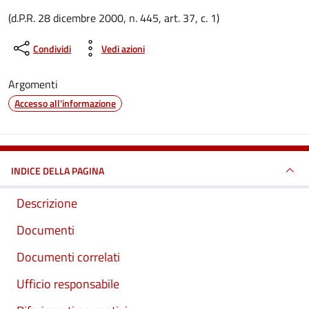
Dettagli del documento
(d.P.R. 28 dicembre 2000, n. 445, art. 37, c. 1)
Condividi
Vedi azioni
Argomenti
Accesso all'informazione
INDICE DELLA PAGINA
Descrizione
Documenti
Documenti correlati
Ufficio responsabile