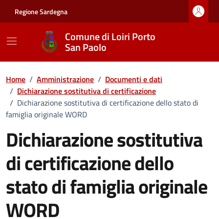
Vai ai contenuti
Vai al footer
Regione Sardegna
Comune di Loiri Porto
San Paolo
Home
/
Amministrazione
/
Documenti e dati
/
Dichiarazione sostitutiva di certificazione
/
Dichiarazione sostitutiva di certificazione dello stato di
famiglia originale WORD
Dichiarazione sostitutiva
di certificazione dello
stato di famiglia originale
WORD