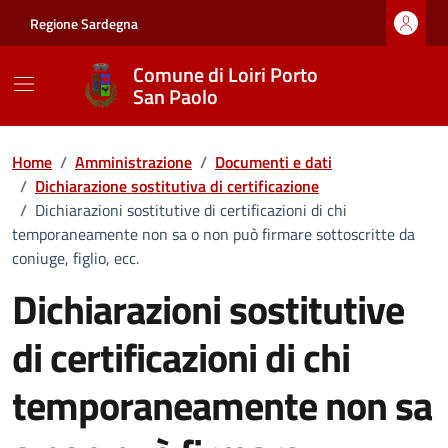
Vai ai contenuti
Vai al footer
Regione Sardegna
Comune di Loiri Porto
San Paolo
Home
/
Amministrazione
/
Documenti e dati
/
Dichiarazione sostitutiva di certificazione
/
Dichiarazioni sostitutive di certificazioni di chi
temporaneamente non sa o non può firmare sottoscritte da
coniuge, figlio, ecc.
Dichiarazioni sostitutive
di certificazioni di chi
temporaneamente non sa