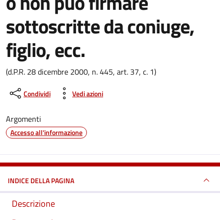
o non può firmare
sottoscritte da coniuge,
figlio, ecc.
Dettagli del documento
(d.P.R. 28 dicembre 2000, n. 445, art. 37, c. 1)
Condividi
Vedi azioni
Argomenti
Accesso all'informazione
INDICE DELLA PAGINA
Descrizione