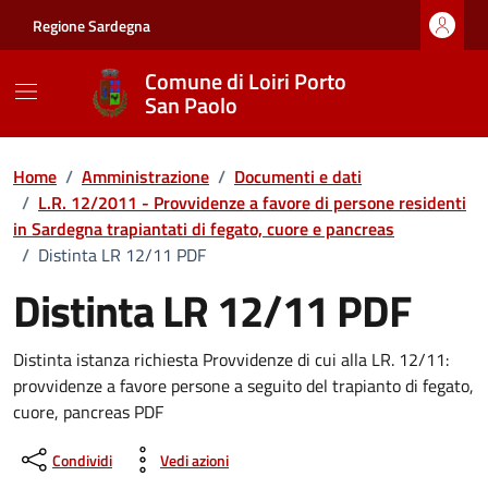
Vai ai contenuti
Vai al footer
Regione Sardegna
Comune di Loiri Porto
San Paolo
Home
/
Amministrazione
/
Documenti e dati
/
L.R. 12/2011 - Provvidenze a favore di persone residenti
in Sardegna trapiantati di fegato, cuore e pancreas
/
Distinta LR 12/11 PDF
Distinta LR 12/11 PDF
Dettagli del documento
Distinta istanza richiesta Provvidenze di cui alla LR. 12/11:
provvidenze a favore persone a seguito del trapianto di fegato,
cuore, pancreas PDF
Condividi
Vedi azioni