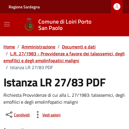
Vai ai contenuti
Vai al footer
Regione Sardegna
Comune di Loiri Porto
San Paolo
Home
/
Amministrazione
/
Documenti e dati
/
L.R. 27/1983 - Provvidenze a favore dei talassemici, degli
emofilici e degli emolinfopatici maligni
/
Istanza LR 27/83 PDF
Istanza LR 27/83 PDF
Dettagli del documento
Richiesta Provvidenze di cui alla L. 27/1983: talassemici, degli
emofilici e degli emolinfopatici maligni
Condividi
Vedi azioni