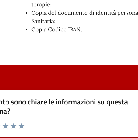
terapie;
Copia del documento di identità personal
Sanitaria;
Copia Codice IBAN.
to sono chiare le informazioni su questa
na?
1 stelle su 5
uta 2 stelle su 5
Valuta 3 stelle su 5
Valuta 4 stelle su 5
Valuta 5 stelle su 5