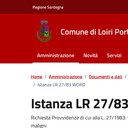
Vai ai contenuti
Vai al footer
Regione Sardegna
Comune di Loiri Por
Amministrazione
Novità
Servizi
Home
/
Amministrazione
/
Documenti e dati
/
/
Istanza LR 27/83 WORD
Istanza LR 27/
Dettagli del documento
Richiesta Provvidenze di cui alla L. 27/1983: t
maligni