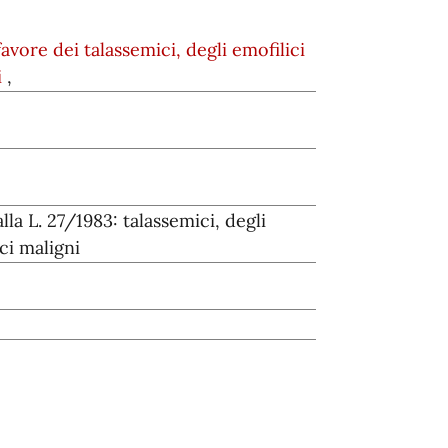
avore dei talassemici, degli emofilici
i
,
lla L. 27/1983: talassemici, degli
ci maligni