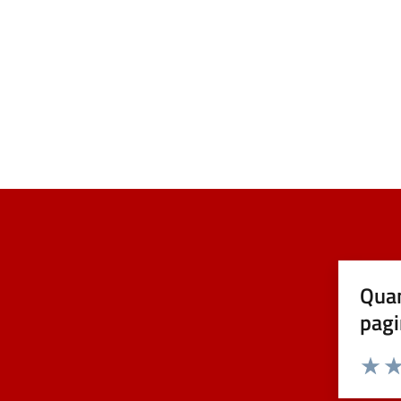
Quan
pagi
Valuta 
Val