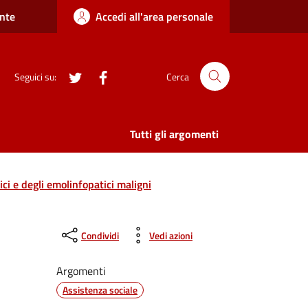
nte
Accedi all'area personale
twitter
Facebook
Seguici su:
Cerca
Tutti gli argomenti
ci e degli emolinfopatici maligni
Condividi
Vedi azioni
Argomenti
Assistenza sociale