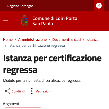
Vai ai contenuti
Vai al footer
Regione Sardegna
Comune di Loiri Porto
San Paolo
Home
/
Amministrazione
/
Documenti e dati
/
Istanza
/
Istanza per certificazione regressa
Istanza per certificazione
regressa
Dettagli del documento
Modulo per la richiesta di certificazioe regressa
Condividi
Vedi azioni
Argomenti