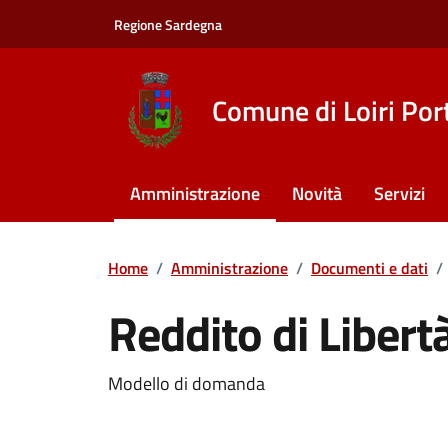
Vai ai contenuti
Vai al footer
Regione Sardegna
Comune di Loiri Por
Amministrazione
Novità
Servizi
Home
/
Amministrazione
/
Documenti e dati
/
Reddito di Libert
Dettagli del documento
Modello di domanda