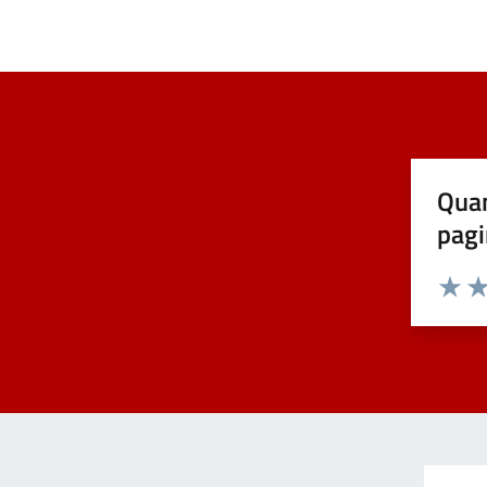
Quan
pagi
Valuta 
Val