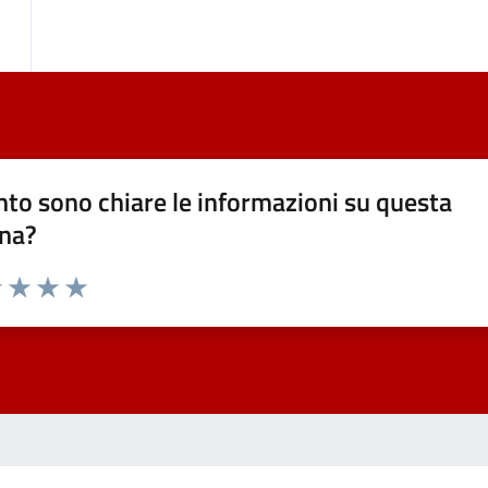
to sono chiare le informazioni su questa
na?
1 stelle su 5
uta 2 stelle su 5
Valuta 3 stelle su 5
Valuta 4 stelle su 5
Valuta 5 stelle su 5