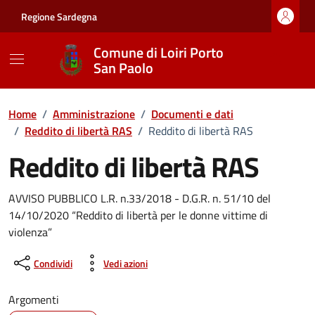
Vai ai contenuti
Vai al footer
Regione Sardegna
Comune di Loiri Porto
San Paolo
Home
/
Amministrazione
/
Documenti e dati
/
Reddito di libertà RAS
/
Reddito di libertà RAS
Reddito di libertà RAS
Dettagli del documento
AVVISO PUBBLICO L.R. n.33/2018 - D.G.R. n. 51/10 del
14/10/2020 “Reddito di libertà per le donne vittime di
violenza”
Condividi
Vedi azioni
Argomenti