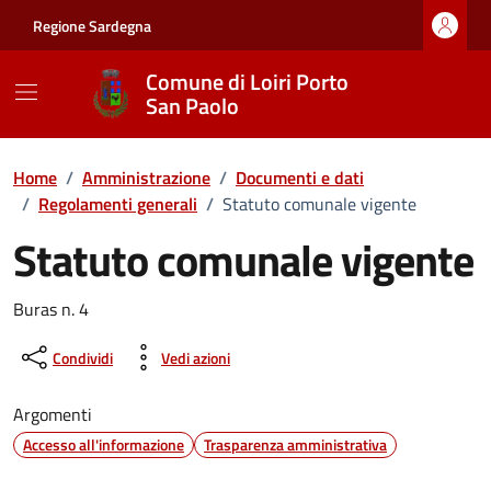
Vai ai contenuti
Vai al footer
Regione Sardegna
Comune di Loiri Porto
San Paolo
Home
/
Amministrazione
/
Documenti e dati
/
Regolamenti generali
/
Statuto comunale vigente
Statuto comunale vigente
Dettagli del documento
Buras n. 4
Condividi
Vedi azioni
Argomenti
Accesso all'informazione
Trasparenza amministrativa