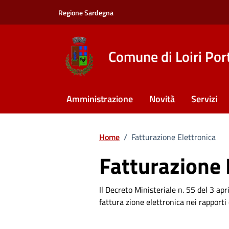
Vai ai contenuti
Vai al footer
Regione Sardegna
Comune di Loiri Por
Amministrazione
Novità
Servizi
Home
/
Fatturazione Elettronica
Fatturazione 
Il Decreto Ministeriale n. 55 del 3 apr
fattura zione elettronica nei rapport