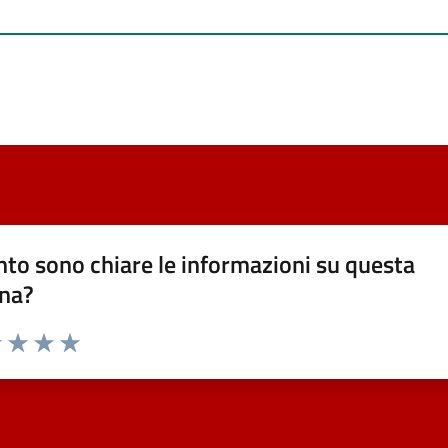
to sono chiare le informazioni su questa
na?
1 stelle su 5
uta 2 stelle su 5
Valuta 3 stelle su 5
Valuta 4 stelle su 5
Valuta 5 stelle su 5