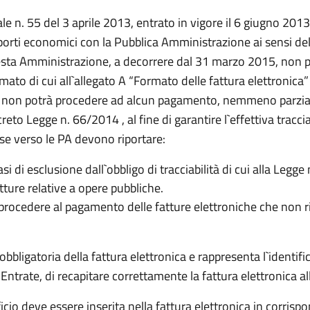
e n. 55 del 3 aprile 2013, entrato in vigore il 6 giugno 2013,
rapporti economici con la Pubblica Amministrazione ai sensi 
esta Amministrazione, a decorrere dal 31 marzo 2015, non p
ato di cui all`allegato A “Formato delle fattura elettronica
non potrà procedere ad alcun pagamento, nemmeno parziale, 
ecreto Legge n. 66/2014 , al fine di garantire l`effettiva trac
se verso le PA devono riportare:
 casi di esclusione dall`obbligo di tracciabilità di cui alla Leg
atture relative a opere pubbliche.
ocedere al pagamento delle fatture elettroniche che non ri
bbligatoria della fattura elettronica e rappresenta l`identif
Entrate, di recapitare correttamente la fattura elettronica all
cio deve essere inserita nella fattura elettronica in corrisp