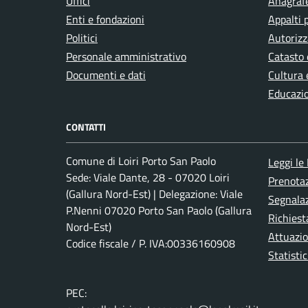
Uffici
Anagrafe
Enti e fondazioni
Appalti 
Politici
Autorizz
Personale amministrativo
Catasto 
Documenti e dati
Cultura 
Educazi
CONTATTI
Comune di Loiri Porto San Paolo
Leggi le
Sede: Viale Dante, 28 - 07020 Loiri
Prenota
(Gallura Nord-Est) | Delegazione: Viale
Segnalaz
P.Nenni 07020 Porto San Paolo (Gallura
Richiest
Nord-Est)
Attuazi
Codice fiscale / P. IVA:00336160908
Statistic
PEC: