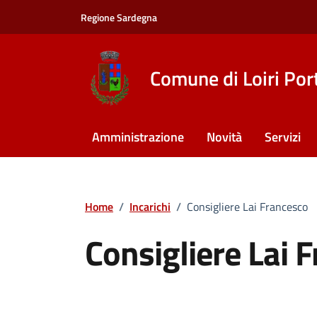
Vai ai contenuti
Vai al footer
Regione Sardegna
Comune di Loiri Por
Amministrazione
Novità
Servizi
Home
/
Incarichi
/
Consigliere Lai Francesco
Consigliere Lai 