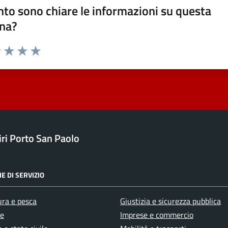
to sono chiare le informazioni su questa
na?
1 stelle su 5
uta 2 stelle su 5
Valuta 3 stelle su 5
Valuta 4 stelle su 5
Valuta 5 stelle su 5
ri Porto San Paolo
E DI SERVIZIO
ura e pesca
Giustizia e sicurezza pubblica
e
Imprese e commercio