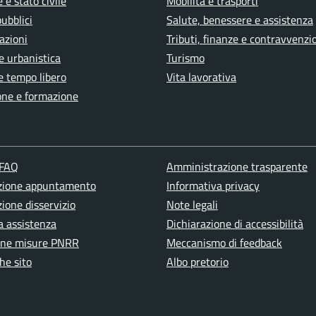
 e stato civile
Mobilità e trasporti
pubblici
Salute, benessere e assistenza
azioni
Tributi, finanze e contravvenzi
e urbanistica
Turismo
e tempo libero
Vita lavorativa
one e formazione
 FAQ
Amministrazione trasparente
zione appuntamento
Informativa privacy
ione disservizio
Note legali
a assistenza
Dichiarazione di accessibilità
one misure PNRR
Meccanismo di feedback
he sito
Albo pretorio