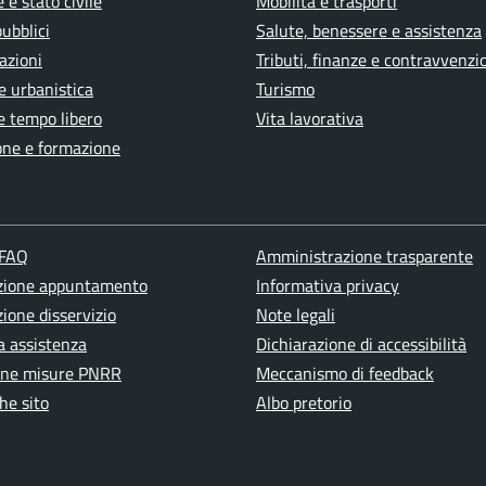
 e stato civile
Mobilità e trasporti
pubblici
Salute, benessere e assistenza
azioni
Tributi, finanze e contravvenzi
e urbanistica
Turismo
e tempo libero
Vita lavorativa
one e formazione
 FAQ
Amministrazione trasparente
zione appuntamento
Informativa privacy
ione disservizio
Note legali
a assistenza
Dichiarazione di accessibilità
one misure PNRR
Meccanismo di feedback
he sito
Albo pretorio