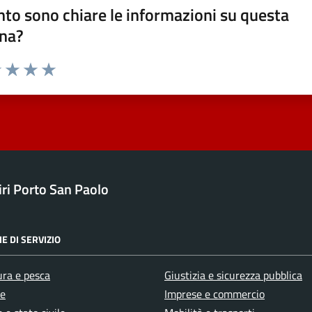
to sono chiare le informazioni su questa
na?
1 stelle su 5
uta 2 stelle su 5
Valuta 3 stelle su 5
Valuta 4 stelle su 5
Valuta 5 stelle su 5
ri Porto San Paolo
E DI SERVIZIO
ura e pesca
Giustizia e sicurezza pubblica
e
Imprese e commercio