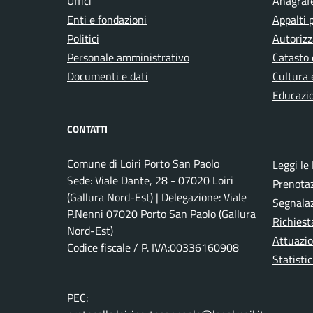
Uffici
Anagrafe
Enti e fondazioni
Appalti 
Politici
Autorizz
Personale amministrativo
Catasto 
Documenti e dati
Cultura 
Educazi
CONTATTI
Comune di Loiri Porto San Paolo
Leggi le
Sede: Viale Dante, 28 - 07020 Loiri
Prenota
(Gallura Nord-Est) | Delegazione: Viale
Segnalaz
P.Nenni 07020 Porto San Paolo (Gallura
Richiest
Nord-Est)
Attuazi
Codice fiscale / P. IVA:00336160908
Statistic
PEC: