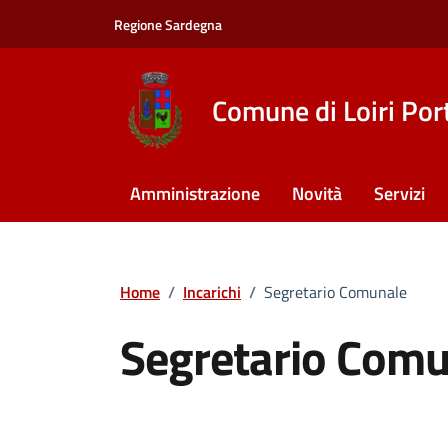
Vai ai contenuti
Vai al footer
Regione Sardegna
Comune di Loiri Por
Amministrazione
Novità
Servizi
Home
/
Incarichi
/
Segretario Comunale
Segretario Com