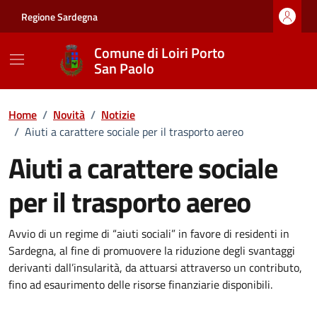
Vai ai contenuti
Vai al footer
Regione Sardegna
Comune di Loiri Porto
San Paolo
Home
/
Novità
/
Notizie
/
Aiuti a carattere sociale per il trasporto aereo
Aiuti a carattere sociale
per il trasporto aereo
Dettagli della notizia
Avvio di un regime di “aiuti sociali” in favore di residenti in
Sardegna, al fine di promuovere la riduzione degli svantaggi
derivanti dall’insularità, da attuarsi attraverso un contributo,
fino ad esaurimento delle risorse finanziarie disponibili.