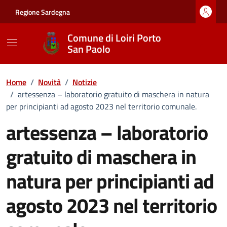
Vai ai contenuti
Vai al footer
Regione Sardegna
Comune di Loiri Porto
San Paolo
Home
/
Novità
/
Notizie
/
artessenza – laboratorio gratuito di maschera in natura
per principianti ad agosto 2023 nel territorio comunale.
artessenza – laboratorio
gratuito di maschera in
natura per principianti ad
agosto 2023 nel territorio