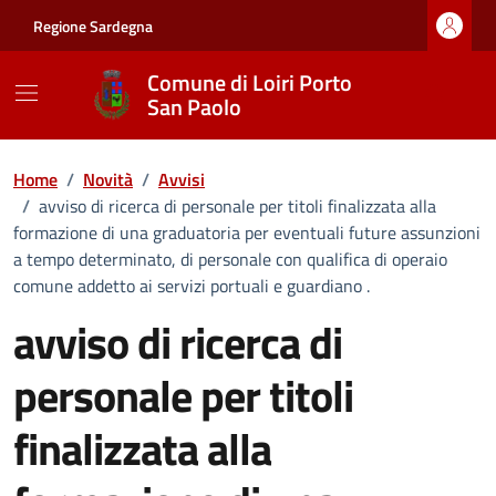
Vai ai contenuti
Vai al footer
Regione Sardegna
Comune di Loiri Porto
San Paolo
Home
/
Novità
/
Avvisi
/
avviso di ricerca di personale per titoli finalizzata alla
formazione di una graduatoria per eventuali future assunzioni
a tempo determinato, di personale con qualifica di operaio
comune addetto ai servizi portuali e guardiano .
avviso di ricerca di
personale per titoli
finalizzata alla