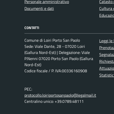
Personale amministrativo
Catasto 
Documenti e dati
Cultura 
Educazi
CONTATTI
Comune di Loiri Porto San Paolo
Leggi le
Sede: Viale Dante, 28 - 07020 Loiri
Prenota
(Gallura Nord-Est) | Delegazione: Viale
Segnalaz
P.Nenni 07020 Porto San Paolo (Gallura
Richiest
Nord-Est)
Attuazi
Codice fiscale / P. IVA:00336160908
Statistic
PEC:
protocollo.loiriportosanpaolo@legalmail.it
Centralino unico: +39.0789.48111