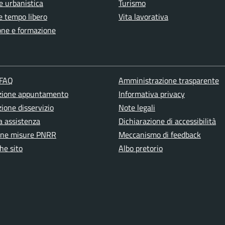
e urbanistica
Turismo
e tempo libero
Vita lavorativa
one e formazione
 FAQ
Amministrazione trasparente
zione appuntamento
Informativa privacy
ione disservizio
Note legali
a assistenza
Dichiarazione di accessibilità
one misure PNRR
Meccanismo di feedback
he sito
Albo pretorio