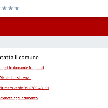
1 stelle su 5
uta 2 stelle su 5
Valuta 3 stelle su 5
Valuta 4 stelle su 5
Valuta 5 stelle su 5
tatta il comune
Leggi le domande frequenti
Richiedi assistenza
Numero verde 39.0789.48111
Prenota appuntamento