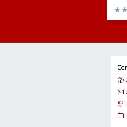
Valuta 
Val
Con