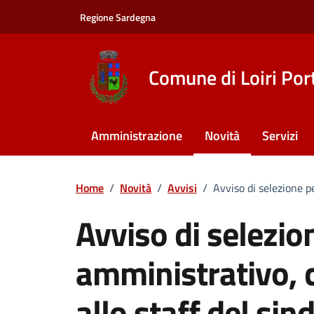
Vai ai contenuti
Vai al footer
Regione Sardegna
Comune di Loiri Por
Amministrazione
Novità
Servizi
Home
/
Novità
/
Avvisi
/
Avviso di selezione pe
Avviso di selezion
amministrativo, 
allo staff del sin