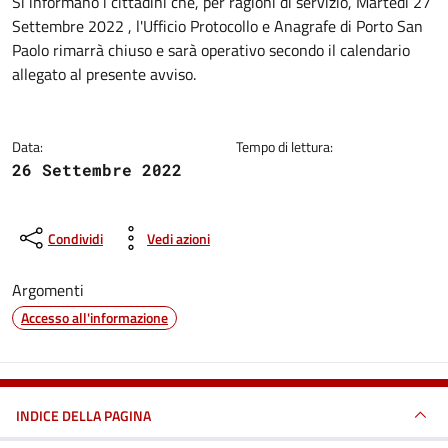
Dettagli della notizia
Si informano i cittadini che, per ragioni di servizio, Martedì 27
Settembre 2022 , l'Ufficio Protocollo e Anagrafe di Porto San
Paolo rimarrà chiuso e sarà operativo secondo il calendario
allegato al presente avviso.
Data:
Tempo di lettura:
26 Settembre 2022
Condividi
Vedi azioni
Argomenti
Accesso all'informazione
INDICE DELLA PAGINA