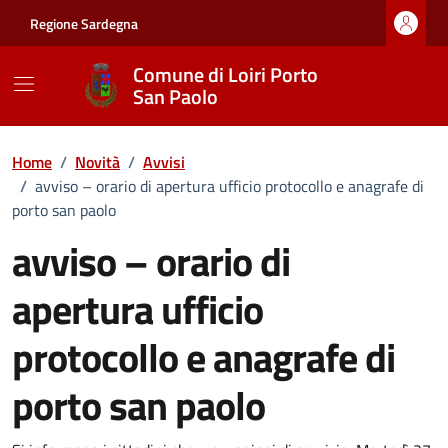
Vai ai contenuti
Vai al footer
Regione Sardegna
Comune di Loiri Porto
San Paolo
Home
/
Novità
/
Avvisi
/
avviso – orario di apertura ufficio protocollo e anagrafe di
porto san paolo
avviso – orario di
apertura ufficio
protocollo e anagrafe di
porto san paolo