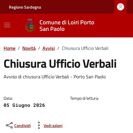
Vai ai contenuti
Vai al footer
Regione Sardegna
Comune di Loiri Porto
San Paolo
Home
/
Novità
/
Avvisi
/
Chiusura Ufficio Verbali
Chiusura Ufficio Verbali
Dettagli della notizia
Avviso di chiusura Ufficio Verbali - Porto San Paolo
Data:
Tempo di lettura:
05 Giugno 2026
Condividi
Vedi azioni