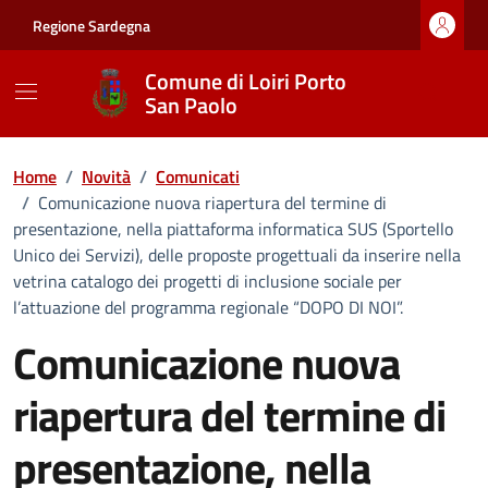
Vai ai contenuti
Vai al footer
Regione Sardegna
Comune di Loiri Porto
San Paolo
Home
/
Novità
/
Comunicati
/
Comunicazione nuova riapertura del termine di
presentazione, nella piattaforma informatica SUS (Sportello
Unico dei Servizi), delle proposte progettuali da inserire nella
vetrina catalogo dei progetti di inclusione sociale per
l’attuazione del programma regionale “DOPO DI NOI”.
Comunicazione nuova
riapertura del termine di
presentazione, nella