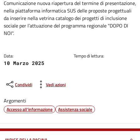
Dettagli della notizia
Comunicazione nuova riapertura del termine di presentazione,
nella piattaforma informatica SUS delle proposte progettuali
da inserire nella vetrina catalogo dei progetti di inclusione
sociale per l’attuazione del programma regionale "DOPO DI
NOI".
Data:
Tempo di lettura:
10 Marzo 2025
Condividi
Vedi azioni
Argomenti
Accesso all'informazione
Assistenza sociale
INDICE DELLA PAGINA